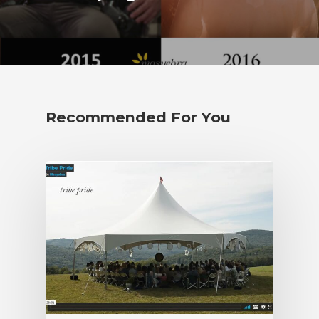
hitos
poesía
reflexiones
MAPA DE AQUÍ
bitácora de yoel
Recommended For You
inicio
sobre mí
DÓNDE ENCONTRARM
E: yoel@yoel.es
T: (+34) 626 059 815
Diseminados 43
Finca Liuramae