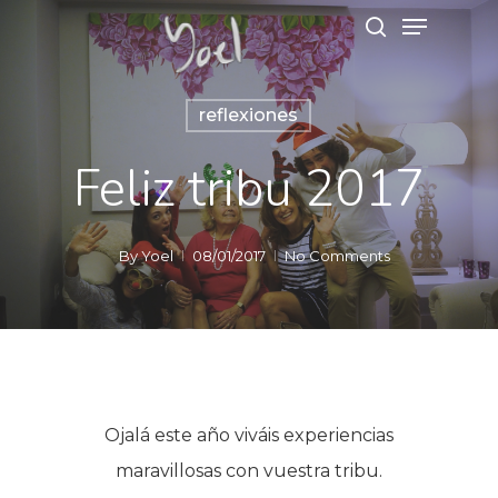
reflexiones
Hit enter to search or ESC to close
Feliz tribu 2017
By
Yoel
08/01/2017
No Comments
Ojalá este año viváis experiencias
maravillosas con vuestra tribu.