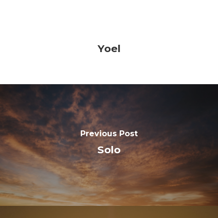
entrevistas
foto y video
hitos
Yoel
poesía
reflexiones
MAPA DE AQUÍ
bitácora de yoel
inicio
Previous Post
sobre mí
Solo
DÓNDE ENCONTRARM
E: yoel@yoel.es
T: (+34) 626 059 815