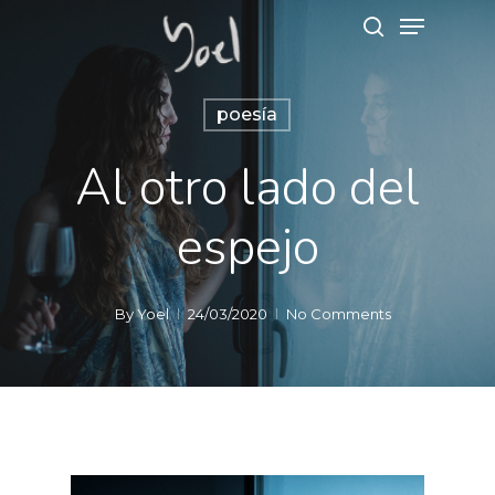
poesía
Hit enter to search or ESC to close
Al otro lado del
espejo
By
Yoel
24/03/2020
No Comments